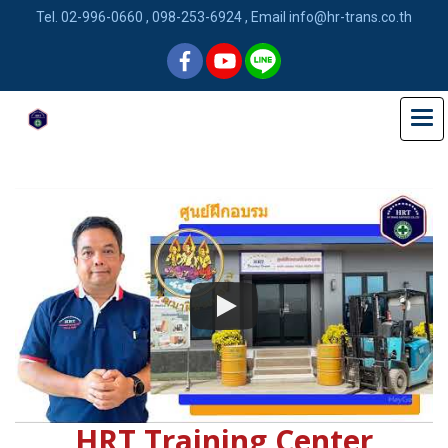
Tel. 02-996-0660 , 098-253-6924 , Email info@hr-trans.co.th
HRT Training Center